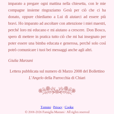
imparato a pregare
ogni mattina nella chiesetta,
con le mie
compagne insieme ringraziamo
Gesù per ciò che ci ha
donato, oppure chiediamo a Lui
di aiutarci ad essere più
bravi. Ho
imparato ad ascoltare con attenzione
i miei maestri,
perché loro
mi educano e mi aiutano a crescere.
Don Bosco,
spero di mettere in
pratica tutto ciò che mi hai insegnato
per
poter essere una bimba
educata e generosa, perché solo
così
potrò comunicare i tuoi bei
messaggi anche agli altri.
Giulia Marzani
Lettera pubblicata sul numero di Marzo 2008 del Bollettino
L’Angelo
della Parrocchia di Chiari
Termini
·
Privacy
·
Cookie
© 2008-2026 Famiglia Marzani · All rights reserved