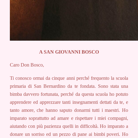
A SAN GIOVANNI BOSCO
Caro Don Bosco,
Ti conosco ormai da cinque anni
perché frequento la scuola
primaria
di San Bernardino da te fondata.
Sono stata una
bimba davvero
fortunata, perché da questa scuola
ho potuto
apprendere ed apprezzare
tanti insegnamenti dettati
da te, e
tanto amore, che hanno
saputo donarmi tutti i maestri.
Ho
imparato soprattutto ad amare
e rispettare i miei compagni,
aiutando
con più pazienza quelli in
difficoltà. Ho imparato a
donare
un sorriso ed un pezzo di pane ai
bimbi poveri. Ho